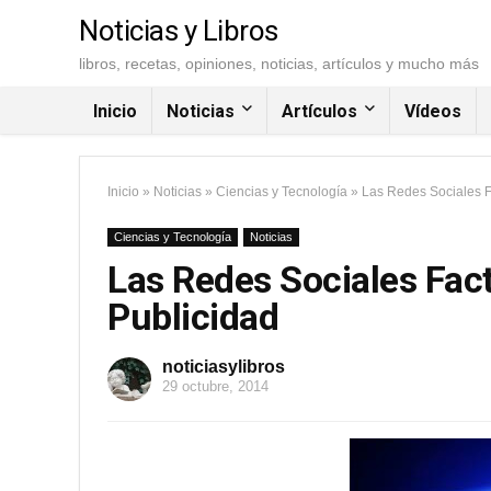
Noticias y Libros
libros, recetas, opiniones, noticias, artículos y mucho más
Inicio
Noticias
Artículos
Vídeos
Inicio
»
Noticias
»
Ciencias y Tecnología
»
Las Redes Sociales F
Ciencias y Tecnología
Noticias
Las Redes Sociales Fac
Publicidad
noticiasylibros
29 octubre, 2014