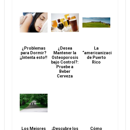
¿Problemas
¿Desea
La
para Dormir?
Mantener la
“americanización”
¡¡Intenta esto!!
Osteoporosis
de Puerto
bajo Control?:
Rico
Pruebe a
Beber
Cerveza
Los Mejores
¡Descubre los
Cómo