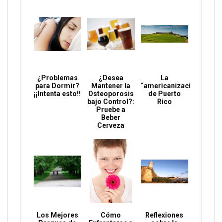
¿Problemas
¿Desea
La
para Dormir?
Mantener la
“americanización”
¡¡Intenta esto!!
Osteoporosis
de Puerto
bajo Control?:
Rico
Pruebe a
Beber
Cerveza
Los Mejores
Cómo
Reflexiones