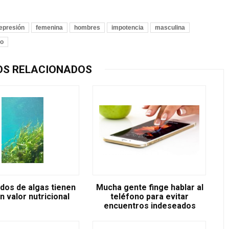
epresión
femenina
hombres
impotencia
masculina
co
OS RELACIONADOS
idos de algas tienen
Mucha gente finge hablar al
n valor nutricional
teléfono para evitar
encuentros indeseados