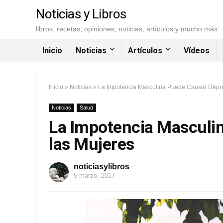
Noticias y Libros
libros, recetas, opiniones, noticias, artículos y mucho más
Inicio
Noticias
Artículos
Vídeos
Inicio
»
Noticias
»
La Impotencia Masculina Puede Causar Depre
Noticias
Salud
La Impotencia Masculi
las Mujeres
noticiasylibros
5 marzo, 2017