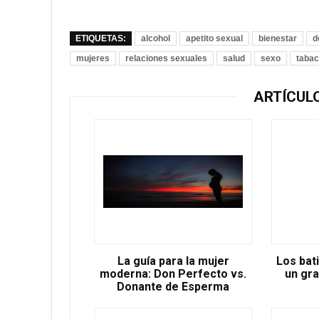
ETIQUETAS:
alcohol
apetito sexual
bienestar
d
mujeres
relaciones sexuales
salud
sexo
taba
ARTÍCUL
La guía para la mujer
Los bat
moderna: Don Perfecto vs.
un gra
Donante de Esperma