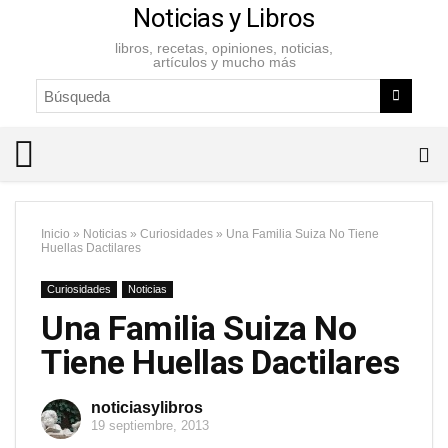
Noticias y Libros
libros, recetas, opiniones, noticias,
artículos y mucho más
Inicio
»
Noticias
»
Curiosidades
»
Una Familia Suiza No Tiene
Huellas Dactilares
Curiosidades
Noticias
Una Familia Suiza No
Tiene Huellas Dactilares
noticiasylibros
19 septiembre, 2013