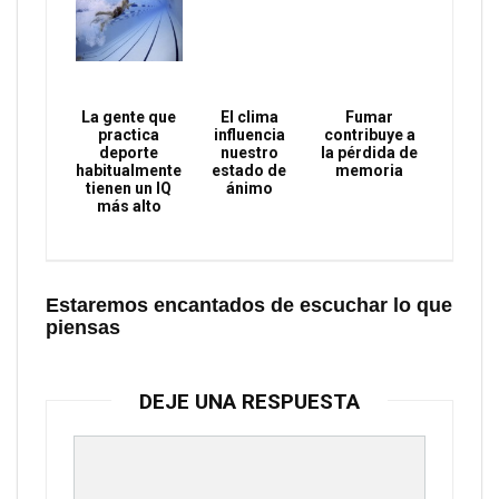
La gente que
El clima
Fumar
practica
influencia
contribuye a
deporte
nuestro
la pérdida de
habitualmente
estado de
memoria
tienen un IQ
ánimo
más alto
Estaremos encantados de escuchar lo que
piensas
DEJE UNA RESPUESTA