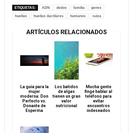
ETIQUETAS:
ADN
dedos
familia
genes
huellas
huellas dactilares
humanos
suiza
ARTÍCULOS RELACIONADOS
La guía para la
Los batidos
Mucha gente
mujer
de algas
finge hablar al
moderna: Don
tienen un gran
teléfono para
Perfecto vs.
valor
evitar
Donante de
nutricional
encuentros
Esperma
indeseados