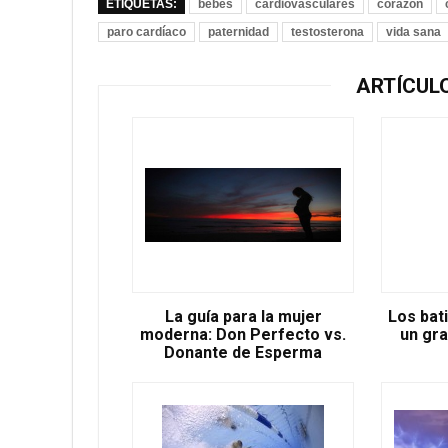
ETIQUETAS:
bebés
cardiovasculares
corazón
paro cardíaco
paternidad
testosterona
vida sana
ARTÍCUL
La guía para la mujer
Los bat
moderna: Don Perfecto vs.
un gra
Donante de Esperma