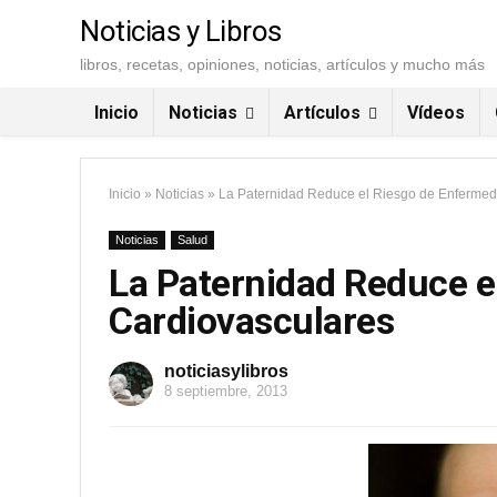
Noticias y Libros
libros, recetas, opiniones, noticias, artículos y mucho más
Inicio
Noticias
Artículos
Vídeos
Inicio
»
Noticias
»
La Paternidad Reduce el Riesgo de Enferme
Noticias
Salud
La Paternidad Reduce 
Cardiovasculares
noticiasylibros
8 septiembre, 2013