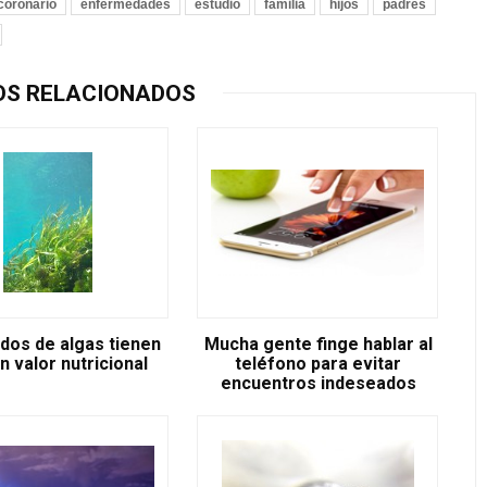
coronario
enfermedades
estudio
familia
hijos
padres
OS RELACIONADOS
idos de algas tienen
Mucha gente finge hablar al
n valor nutricional
teléfono para evitar
encuentros indeseados