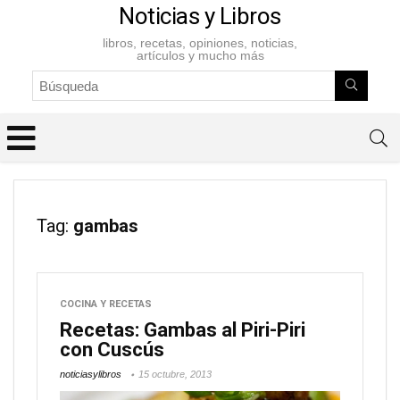
Noticias y Libros
libros, recetas, opiniones, noticias,
artículos y mucho más
Tag:
gambas
COCINA Y RECETAS
Recetas: Gambas al Piri-Piri
con Cuscús
noticiasylibros
15 octubre, 2013