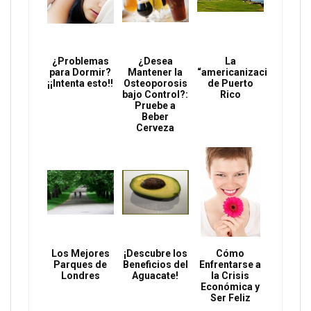
¿Problemas
¿Desea
La
para Dormir?
Mantener la
“americanización”
¡¡Intenta esto!!
Osteoporosis
de Puerto
bajo Control?:
Rico
Pruebe a
Beber
Cerveza
Los Mejores
¡Descubre los
Cómo
Parques de
Beneficios del
Enfrentarse a
Londres
Aguacate!
la Crisis
Económica y
Ser Feliz